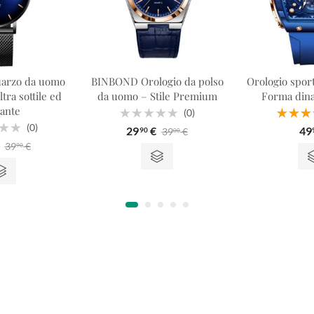
uarzo da uomo
BINBOND Orologio da polso
Orologio spor
ra sottile ed
da uomo – Stile Premium
Forma dina
ante
(0)
Voto
Voto
5
(0)
29
€
49
39
€
90
00
0
fuori
fuori
39
€
90
5