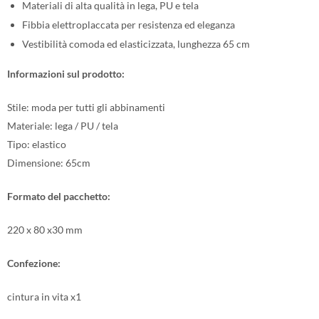
Materiali di alta qualità in lega, PU e tela
Fibbia elettroplaccata per resistenza ed eleganza
Vestibilità comoda ed elasticizzata, lunghezza 65 cm
Informazioni sul prodotto:
Stile: moda per tutti gli abbinamenti
Materiale: lega / PU / tela
Tipo: elastico
Dimensione: 65cm
Formato del pacchetto:
220 x 80 x30 mm
Confezione:
cintura in vita x1