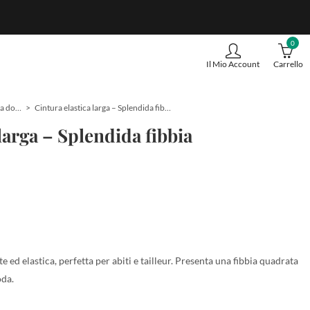
0
Il Mio Account
Carrello
Cinture da donna
Cintura elastica larga – Splendida fibbia quadrata
larga – Splendida fibbia
 ed elastica, perfetta per abiti e tailleur. Presenta una fibbia quadrata
oda.