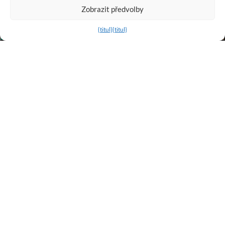
Zobrazit předvolby
Přidat do košíku
Kup nyní
{titul}
{titul}
OBCHODNÍ INFORMACE
NÁKUP INFO
ZÁKAZNICKÝ SERVIS
OSTATNÍ STRÁNKY