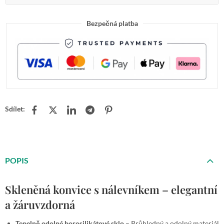
Bezpečná platba
Sdílet:
POPIS
Skleněná konvice s nálevníkem – elegantní
a žáruvzdorná
Tepelně odolné borosilikátové sklo
– Průhledný a odolný materiál