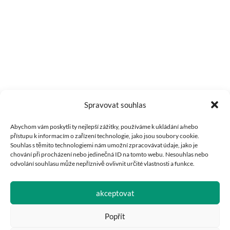
Spravovat souhlas
Abychom vám poskytli ty nejlepší zážitky, používáme k ukládání a/nebo
přístupu k informacím o zařízení technologie, jako jsou soubory cookie.
Souhlas s těmito technologiemi nám umožní zpracovávat údaje, jako je
chování při procházení nebo jedinečná ID na tomto webu. Nesouhlas nebo
odvolání souhlasu může nepříznivě ovlivnit určité vlastnosti a funkce.
akceptovat
Popřít