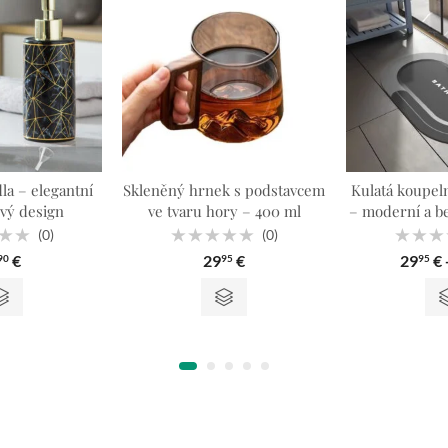
a – elegantní
Skleněný hrnek s podstavcem
Kulatá koupel
ý design
ve tvaru hory – 400 ml
– moderní a b
(0)
(0)
ené
Hodnocené
Hodnoc
€
29
€
29
€
90
95
95
0
0
z
z
5
5