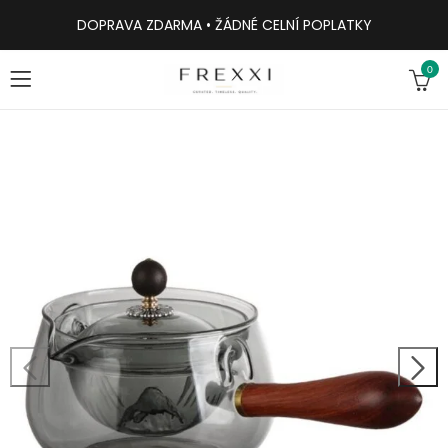
DOPRAVA ZDARMA • ŽÁDNÉ CELNÍ POPLATKY
0