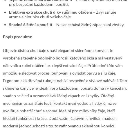
pro bezpečné každodenní použití.
Efektivní extrakce chuti díky ručnímu otáčení
– Zvýrazňuje
aroma a hloubku chuti vašeho čaje.
Snadné čištění a použití
– Nezanechává žádný zápach ani zbytky.
Popis produktu:
Objevte čistou chuť čaje s naší elegantní skleněnou konvicí. Je
vyrobena z tepelně odolného borosilikátového skla a má vestavěný
nálevník a ruční otáčení pro lepší extrakci čaje. Průhledné tělo vám
umožňuje sledovat proces louhování a ovládat barvu a sílu čaje.
Ergonomická dřevěná rukojeť nabízí bezpečné a stylové nalévání. Tato
skleněná konvice je ideální pro každodenní použití doma i v kanceláři,
snadno se čistí a nezanechává žádný zápach ani zbytky. Otočný
mechanismus zajišťuje lepší kontakt mezi vodou a lístky, čímž se
uvolňuje bohatší chuť a aroma. Ideální pro milovníky čaje, kteří
hledají funkčnost i krásu. Dodá vašim čajovým chvilkám nádech
moderní jednoduchosti s touto rafinovanou skleněnou konvicí.